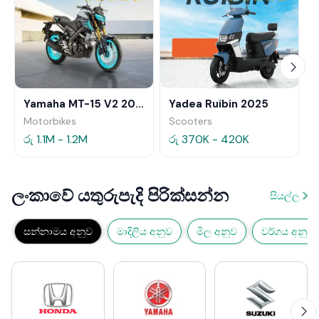
Yamaha MT-15 V2 2025
Yadea Ruibin 2025
Motorbikes
Scooters
රු 1.1M - 1.2M
රු 370K - 420K
ලංකාවේ යතුරුපැදි පිරික්සන්න
සියල්ල
සන්නාමය අනුව
මාදිලිය අනුව
මිල අනුව
වර්ගය අනුව