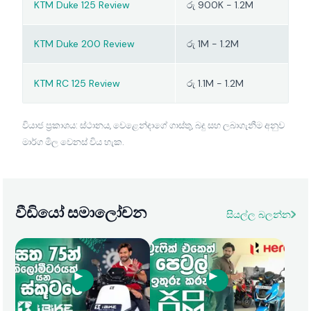
KTM Duke 125 Review
රු 900K - 1.2M
KTM Duke 200 Review
රු 1M - 1.2M
KTM RC 125 Review
රු 1.1M - 1.2M
වියාජ ප්‍රකාශය: ස්ථානය, වෙළෙන්දාගේ ගාස්තු, බදු සහ ලබාගැනීම අනුව
මාර්ග මිල වෙනස් විය හැක.
වීඩියෝ සමාලෝචන
සියල්ල බලන්න