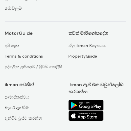
මෙවලම්
MotorGuide
තවත් මාර්ගෝපදේශ
අපි ගැන
නිල ikman බ්ලොගය
Terms & conditions
PropertyGuide
පුද්ගලික ප්‍රතිපදාව / ප්‍රිවසි පොලිසි
ikman වෙතින්
ikman ඇප් එක ඩවුන්ලෝඩ්
කරගන්න
සාමාජිකත්වය
බැනර් දැන්වීම්
දැන්වීම බූස්ට් කරන්න