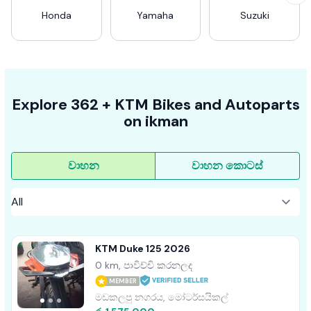
Honda
Yamaha
Suzuki
Explore
362 +
KTM
Bikes
and Autoparts
on
ikman
වාහන
වාහන කොටස්
KTM Duke 125 2026
0 km, පාවිච්චි කරනලද
MEMBER
මඩකලපු නගරය, මෝටර්සයිකල්