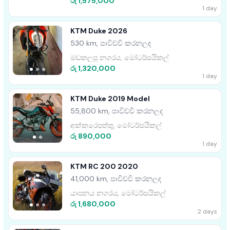
රු 1,575,000
1 day
KTM Duke 2026
530 km, පාවිච්චි කරනලද
මඩකලපු නගරය, මෝටර්සයිකල්
රු 1,320,000
1 day
KTM Duke 2019 Model
55,800 km, පාවිච්චි කරනලද
අක්කරෙපත්තු, මෝටර්සයිකල්
රු 890,000
1 day
KTM RC 200 2020
41,000 km, පාවිච්චි කරනලද
යාපනය නගරය, මෝටර්සයිකල්
රු 1,680,000
2 days