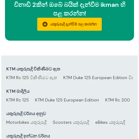
විනාඩි 2කින් ඔබේ බයික් දැන්වීම ikman හි
පළ කරන්න!
යතුරුපැදි දැන්වීම් පල කරන්න
KTM යතුරුපැදි විකිණීමට ඇත
KTM Rc 125 විකිණීමට ඇත
KTM Duke 125 European Edition වික
KTM මාදිලිය
KTM Rc 125
KTM Duke 125 European Edition
KTM Rc 200
K
යතුරුපැදි වර්ගය අනුව
Motorbikes යතුරුපැදි
Scooters යතුරුපැදි
eBikes යතුරුපැදි
යතුරුපැදි ඉන්ධන වර්ගය