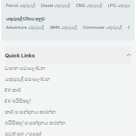
Petrol යතුරුපැදි
Diesel යතුරුපැදි
CNG යතුරුපැදි
LPG යතුරුපැදි
යතුරුපැදි වර්ගය අනුව
Adventure යතුරුපැදි
AIMA යතුරුපැදි
Commuter යතුරුපැදි
Crui
Quick Links
වාහන සමාලෝචන
යතුරුපැදි සමාලෝචන
EV කාර්
EV බයිසිකල්
කාර් සංසන්දනය කරන්න
බයිසිකල් සංසන්දනය කරන්න
පුවත් සහ උපදෙස්