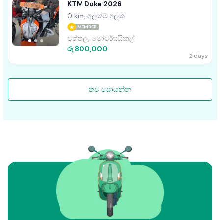
KTM Duke 2026
0 km, අලුත්ම අලුත්
MEMBER
වත්තල, මෝටර්සයිකල්
රු 800,000
2 days
තව සොයන්න