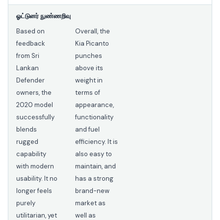
ஓட்டுனர் நுண்ணறிவு
Based on
Overall, the
feedback
Kia Picanto
from Sri
punches
Lankan
above its
Defender
weight in
owners, the
terms of
2020 model
appearance,
successfully
functionality
blends
and fuel
rugged
efficiency. It is
capability
also easy to
with modern
maintain, and
usability. It no
has a strong
longer feels
brand-new
purely
market as
utilitarian, yet
well as