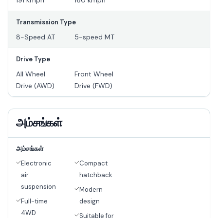
191 kmph
160 kmph
Transmission Type
8-Speed AT
5-speed MT
Drive Type
All Wheel
Front Wheel
Drive (AWD)
Drive (FWD)
அம்சங்கள்
அம்சங்கள்
Electronic
Compact
air
hatchback
suspension
Modern
Full-time
design
4WD
Suitable for