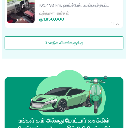
165,498 km, ஹாட்ச்பேக், பயன்படுத்தபட்ட
வத்தளை, கார்கள்
ரூ 1,850,000
1 hour
மேலதிக விபரங்களுக்கு
உங்கள் கார் அல்லது மோட்டார் சைக்கிள்