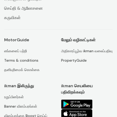
செய்தி & ஆலோசனை
கருவிகள்
MotorGuide
மேலும் வழிகாட்டிகள்
எங்களைப் பற்றி
அதிகாரப்பூர்வ ikman வலைப்பதிவு
Terms & conditions
PropertyGuide
தனியுரிமைக் கொள்கை
ikman இலிருந்து
ikman செயலியை
பதிவிறக்கவும்
உறுப்பினர்கள்
Banner விளம்பரங்கள்
விளம்பரத்தை Boost செய்ய்