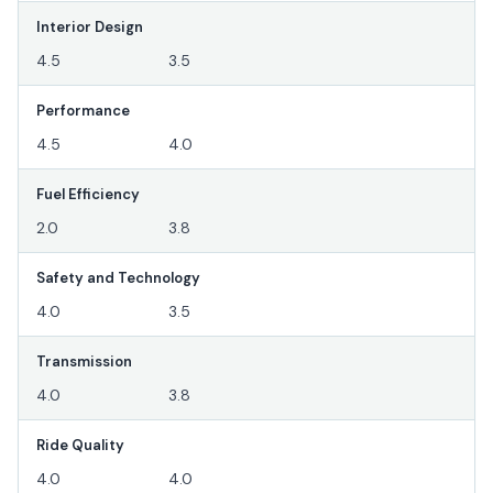
Interior Design
4.5
3.5
Performance
4.5
4.0
Fuel Efficiency
2.0
3.8
Safety and Technology
4.0
3.5
Transmission
4.0
3.8
Ride Quality
4.0
4.0