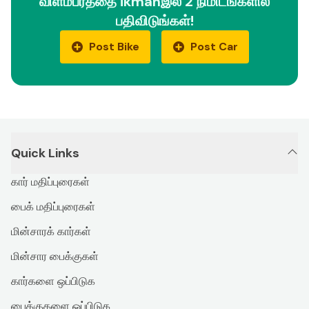
விளம்பரத்தை ikmanஇல் 2 நிமிடங்களில்
பதிவிடுங்கள்!
Post Bike
Post Car
Quick Links
கார் மதிப்புரைகள்
பைக் மதிப்புரைகள்
மின்சாரக் கார்கள்
மின்சார பைக்குகள்
கார்களை ஒப்பிடுக
பைக்குகளை ஒப்பிடுக